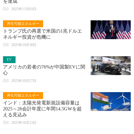
を達成

2025年11月03日
再生可能エネルギー
トランプ氏の再選で米国の1兆ドルエ
ネルギー投資が危機に

2025年10月30日
EV
アメリカの若者の76%が中国製EVに関
心

2025年10月27日
再生可能エネルギー
インド：太陽光発電新規設備容量は
2025～26会計年度に年間14.5GWを超
える見込み

2025年10月23日