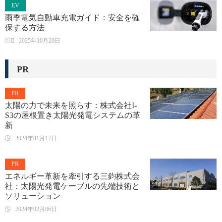
EV
雨季電気自動車充電ガイド：安全を確
保する方法

2025年10月20日
PR
PR
太陽の力で未来を照らす：株式会社I-
S3の屋根置き太陽光発電システムの革
新
2024年01月17日
PR
エネルギー革新を牽引する三鈞株式会
社：太陽光発電ケーブルの先端技術と
ソリューション
2024年02月06日