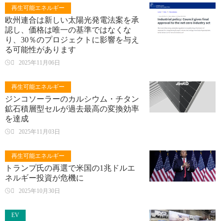
再生可能エネルギー
欧州連合は新しい太陽光発電法案を承
認し、価格は唯一の基準ではなくな
り、30％のプロジェクトに影響を与え
る可能性があります

2025年11月06日
再生可能エネルギー
ジンコソーラーのカルシウム・チタン
鉱石積層型セルが過去最高の変換効率
を達成

2025年11月03日
再生可能エネルギー
トランプ氏の再選で米国の1兆ドルエ
ネルギー投資が危機に

2025年10月30日
EV