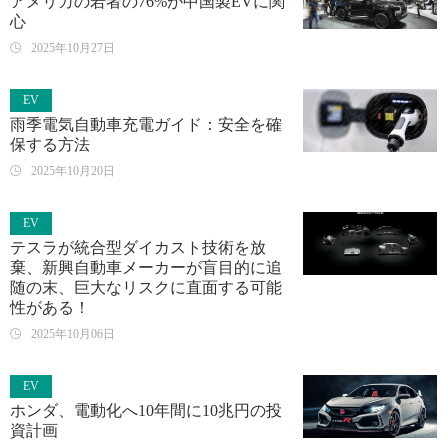
アメリカの若者の76%が中国製EVに関
心
2025年10月27日
EV
雨季電気自動車充電ガイド：安全を確
保する方法
2025年10月20日
EV
テスラが統合型ダイカスト技術を放
棄、新興自動車メーカーが盲目的に追
随の末、巨大なリスクに直面する可能
性がある！
2025年10月06日
EV
ホンダ、電動化へ10年間に10兆円の投
資計画