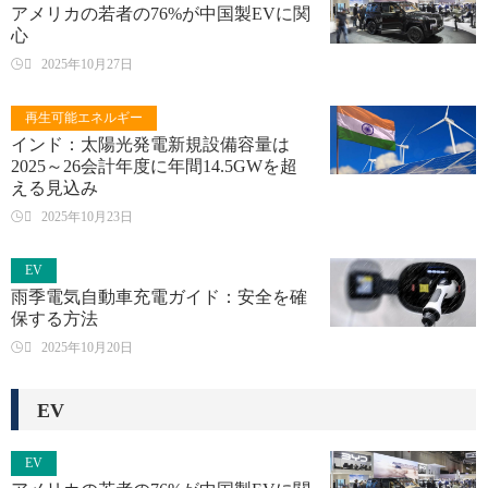
アメリカの若者の76%が中国製EVに関
心

2025年10月27日
再生可能エネルギー
インド：太陽光発電新規設備容量は
2025～26会計年度に年間14.5GWを超
える見込み

2025年10月23日
EV
雨季電気自動車充電ガイド：安全を確
保する方法

2025年10月20日
EV
EV