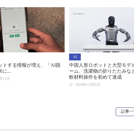
AI
ャットする情報が増え、「AI脱
中国人形ロボットと大型モデ
...
ーム、洗濯物の折りたたみな
軟材料操作を初めて達成
1月11日
2024年11月01日
記事一