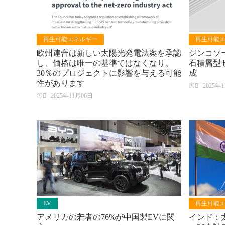
再生可能エネルギー
再生可能
欧州連合は新しい太陽光発電法案を承認
ジンコソ
し、価格は唯一の基準ではなくなり、
石積層型
30％のプロジェクトに影響を与える可能
成
性があります

2025年

2025年11月06日
EV
再生可能
アメリカの若者の76%が中国製EVに関
インド：太