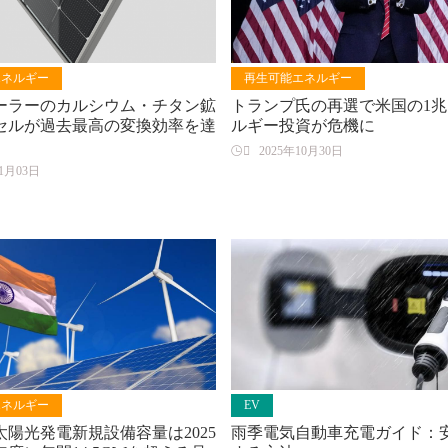
エネルギー
再生可能エネルギー
ーラーのカルシウム・チタン鉱
トランプ氏の再選で米国の1
セルが過去最高の変換効率を達
ルギー投資が危機に

2025年10月30日
11月03日
エネルギー
EV
陽光発電新規設備容量は2025
雨季電気自動車充電ガイド：