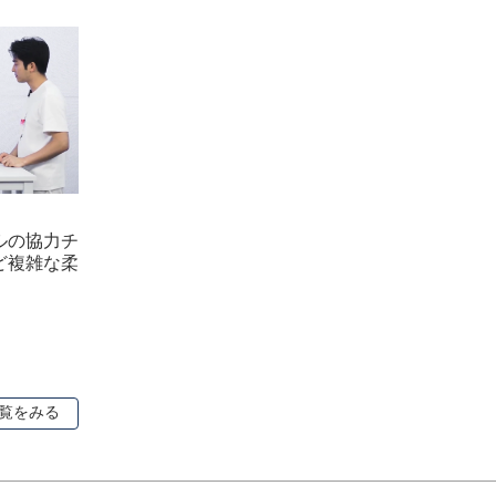
ルの協力チ
ど複雑な柔
覧をみる