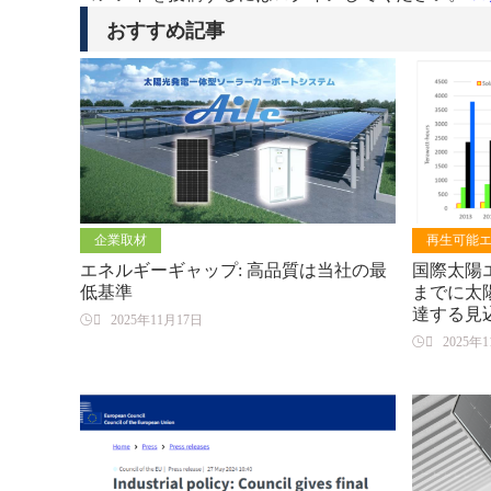
おすすめ記事
企業取材
再生可能
エネルギーギャップ: 高品質は当社の最
国際太陽エ
低基準
までに太陽
達する見

2025年11月17日

2025年