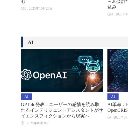
心
～26会計
込み

2025年10月27日

2025年
AI
AI
AI
GPT-4o発表：ユーザーの感情を読み取
AI革命：P
れるインテリジェントアシスタントがサ
OpenCRI
イエンスフィクションから現実へ
2025年0
2025年08月07日