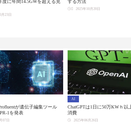
年度に年間14.5GWを超える見
する方法

2025年10月20日
10月23日
AI
rofluentが遺伝子編集ツール
ChatGPTは1日に50万KWｈ
SPR-1を発表
消費
7月07日
2025年06月26日