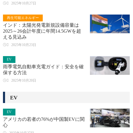

2025年10月27日
再生可能エネルギー
インド：太陽光発電新規設備容量は
2025～26会計年度に年間14.5GWを超
える見込み

2025年10月23日
EV
雨季電気自動車充電ガイド：安全を確
保する方法

2025年10月20日
EV
EV
アメリカの若者の76%が中国製EVに関
心