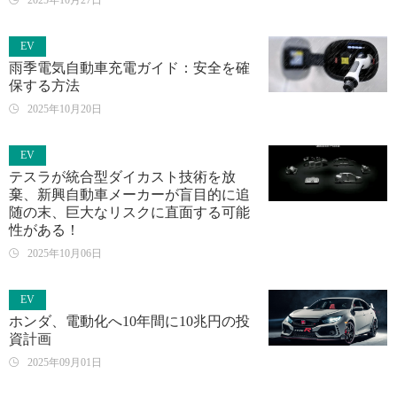
2025年10月27日
EV
雨季電気自動車充電ガイド：安全を確
保する方法
2025年10月20日
EV
テスラが統合型ダイカスト技術を放
棄、新興自動車メーカーが盲目的に追
随の末、巨大なリスクに直面する可能
性がある！
2025年10月06日
EV
ホンダ、電動化へ10年間に10兆円の投
資計画
2025年09月01日