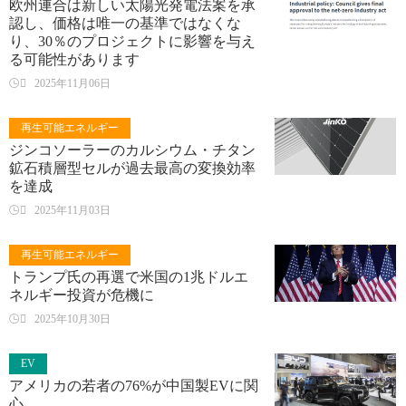
欧州連合は新しい太陽光発電法案を承
認し、価格は唯一の基準ではなくな
り、30％のプロジェクトに影響を与え
る可能性があります

2025年11月06日
再生可能エネルギー
ジンコソーラーのカルシウム・チタン
鉱石積層型セルが過去最高の変換効率
を達成

2025年11月03日
再生可能エネルギー
トランプ氏の再選で米国の1兆ドルエ
ネルギー投資が危機に

2025年10月30日
EV
アメリカの若者の76%が中国製EVに関
心