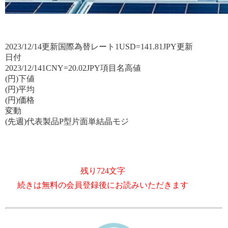
2023/12/14更新
国際為替レート
1USD=
141.81
JPY
更新
日付
2023/12/14
1CNY=
20.02
JPY
項目名
高値
(円)
下値
(円)
平均
(円)
価格
変動
(先週)
代表製品
P型片面単結晶モジ
残り724文字
続きは無料の会員登録後にお読みいただきます