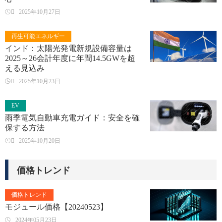

2025年10月27日
再生可能エネルギー
インド：太陽光発電新規設備容量は
2025～26会計年度に年間14.5GWを超
える見込み

2025年10月23日
EV
雨季電気自動車充電ガイド：安全を確
保する方法

2025年10月20日
価格トレンド
価格トレンド
モジュール価格【20240523】
2024年05月23日