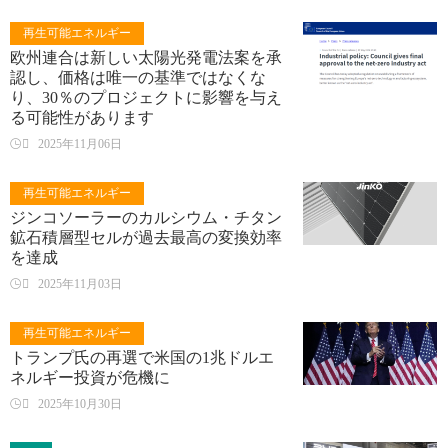
再生可能エネルギー
欧州連合は新しい太陽光発電法案を承
認し、価格は唯一の基準ではなくな
り、30％のプロジェクトに影響を与え
る可能性があります

2025年11月06日
再生可能エネルギー
ジンコソーラーのカルシウム・チタン
鉱石積層型セルが過去最高の変換効率
を達成

2025年11月03日
再生可能エネルギー
トランプ氏の再選で米国の1兆ドルエ
ネルギー投資が危機に

2025年10月30日