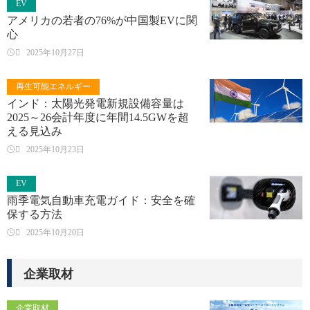
EV
アメリカの若者の76%が中国製EVに関
心

2025年10月27日
再生可能エネルギー
インド：太陽光発電新規設備容量は
2025～26会計年度に年間14.5GWを超
える見込み

2025年10月23日
EV
雨季電気自動車充電ガイド：安全を確
保する方法

2025年10月20日
企業取材
企業取材