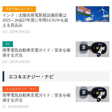
再生可能エネルギー
インド：太陽光発電新規設備容量は
2025～26会計年度に年間14.5GWを超
える見込み

2025年10月23日
EV
雨季電気自動車充電ガイド：安全を確
保する方法

2025年10月20日
エコ＆エナジー・ナビ
エコ＆エナジー・ナビ
雨季電気自動車充電ガイド：安全を確
保する方法
2025年09月04日