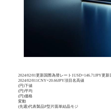
2024/02/01更新
国際為替レート
1USD=
146.71
JPY
更新
2024/02/01
1CNY=
20.66
JPY
項目名
高値
(円)
下値
(円)
平均
(円)
価格
変動
(先週)
代表製品
P型片面単結晶モジ