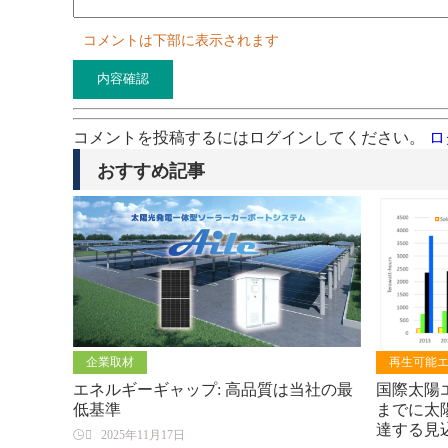
コメントは下部に表示されます
コメントを投稿するにはログインしてください。
ロ
おすすめ記事
企業取材
再生可能
エネルギーギャップ: 高品質は当社の最
国際太陽エ
低基準
までに太陽
達する見

2025年11月17日