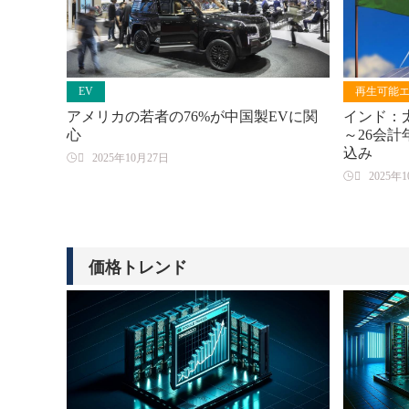
EV
再生可能
アメリカの若者の76%が中国製EVに関
インド：太
心
～26会計
込み

2025年10月27日

2025年
価格トレンド