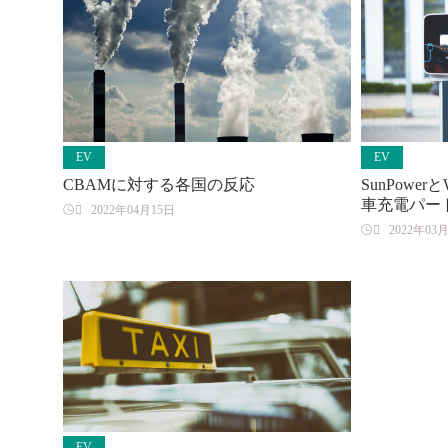
EV
EV
CBAMに対する各国の反応
SunPowe
車充電パー

2022年04月15日

2022年03
EV