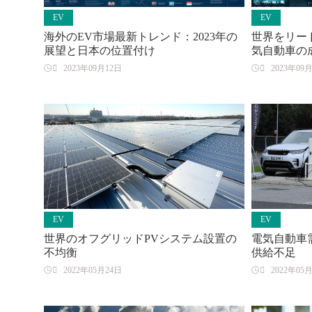
EV
EV
海外のEV市場最新トレンド：2023年の
世界をリー
展望と日本の位置付け
気自動車の

2023年09月12日

2023年09
EV
EV
世界のオフグリッドPVシステム設置の
電気自動車
不均衡
供給不足

2022年05月24日

2022年05