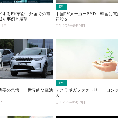
EV
ドするEV革命：外国での電
中国EVメーカーBYD 韓国に電
成功事例と展望
建設を
月11日

2023年09月06日
EV
需要の急増――世界的な電池
テスラギガファクトリー，ロン
入
月20日

2022年05月09日