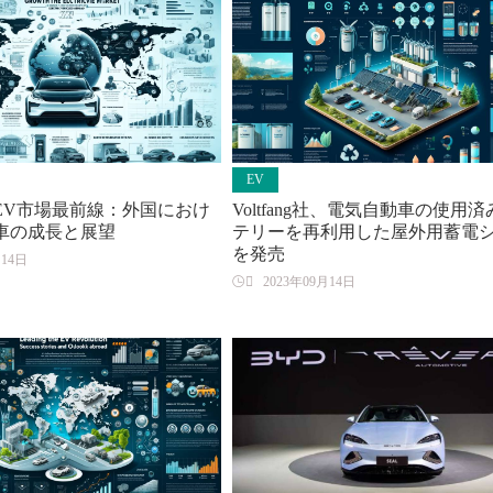
EV
EV市場最前線：外国におけ
Voltfang社、電気自動車の使用
車の成長と展望
テリーを再利用した屋外用蓄電
を発売
月14日

2023年09月14日