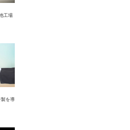
池工場
ジ製を導