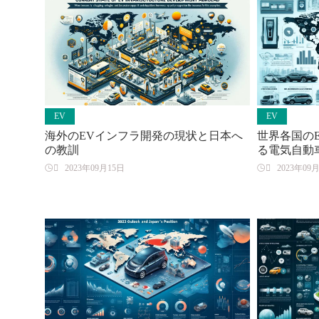
EV
EV
海外のEVインフラ開発の現状と日本へ
世界各国の
の教訓
る電気自動

2023年09月15日

2023年09