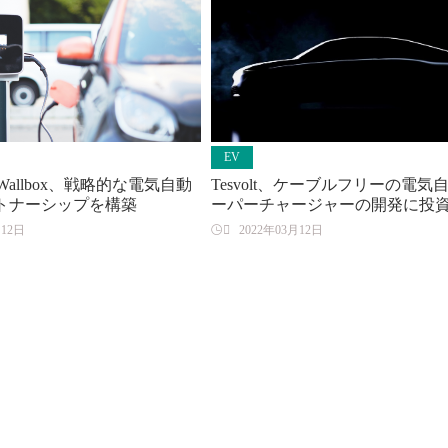
EV
rとWallbox、戦略的な電気自動
Tesvolt、ケーブルフリーの電気
トナーシップを構築
ーパーチャージャーの開発に投
月12日

2022年03月12日